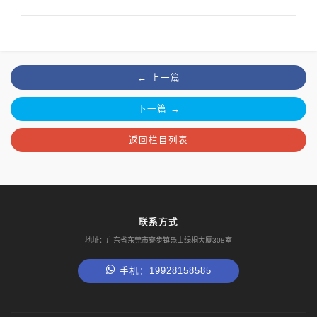
← 上一篇
下一篇 →
返回栏目列表
联系方式
地址：广东省东莞市寮步镇凫山绿桐大厦308室
手机：19928158585