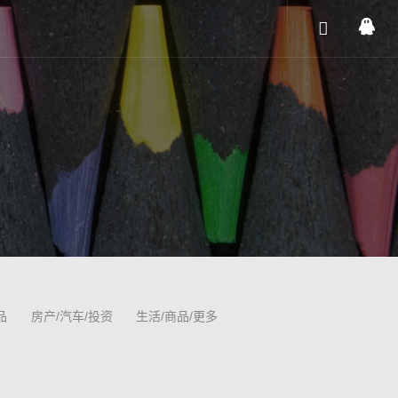
品
房产/汽车/投资
生活/商品/更多