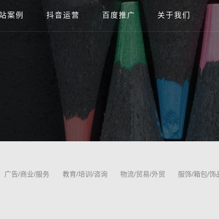
站案例
抖音运营
百度推广
关于我们
广告/商业/服务
教育/培训/咨询
物流/贸易/外贸
服饰/箱包/饰