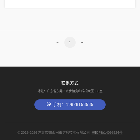
←
→
1
联系方式
地址：广东省东莞市寮步镇凫山绿桐大厦308室
手机：19928158585
©
2013-2026
东莞市微观网络信息技术有限公司.
粤ICP备14098524号