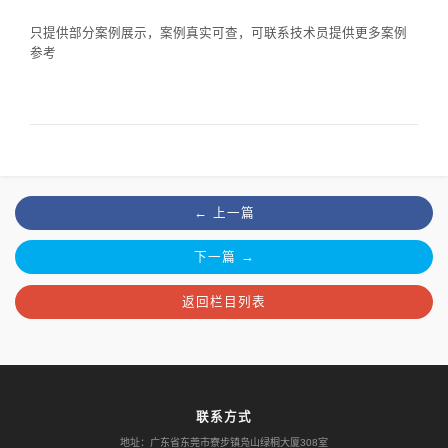
只提供部分案例展示，案例真实可查，可联系技术员提供更多案例
参考
← 上一篇
下一篇 →
返回栏目列表
联系方式
地址：广东省东莞市寮步镇凫山绿桐大厦308室