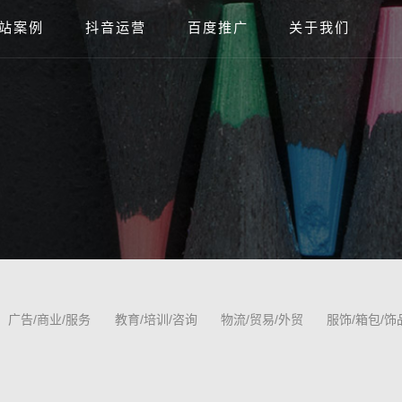
站案例
抖音运营
百度推广
关于我们
广告/商业/服务
教育/培训/咨询
物流/贸易/外贸
服饰/箱包/饰