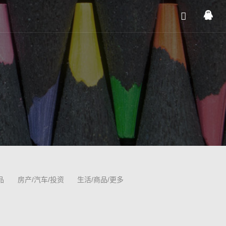
品
房产/汽车/投资
生活/商品/更多