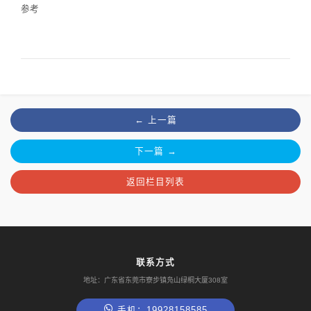
参考
← 上一篇
下一篇 →
返回栏目列表
联系方式
地址：广东省东莞市寮步镇凫山绿桐大厦308室
手机：19928158585