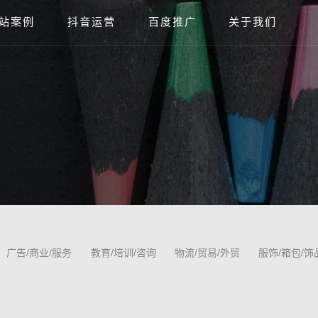
站案例
抖音运营
百度推广
关于我们
广告/商业/服务
教育/培训/咨询
物流/贸易/外贸
服饰/箱包/饰