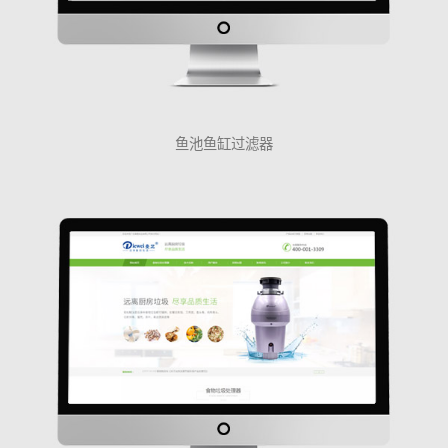
鱼池鱼缸过滤器