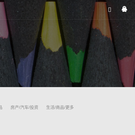
品
房产/汽车/投资
生活/商品/更多